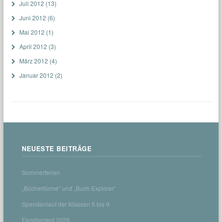
Juli 2012
(13)
Juni 2012
(6)
Mai 2012
(1)
April 2012
(3)
März 2012
(4)
Januar 2012
(2)
NEUESTE BEITRÄGE
Sommerferien
„Büchertürme“ und „Buch Explorer“
Spendenlauf der Klassen 5 bis 9
Familienfest 2026