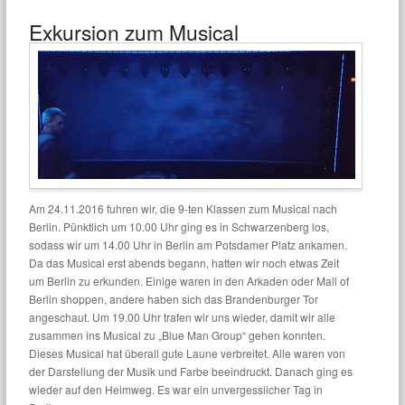
Exkursion zum Musical
Am 24.11.2016 fuhren wir, die 9-ten Klassen zum Musical nach
Berlin. Pünktlich um 10.00 Uhr ging es in Schwarzenberg los,
sodass wir um 14.00 Uhr in Berlin am Potsdamer Platz ankamen.
Da das Musical erst abends begann, hatten wir noch etwas Zeit
um Berlin zu erkunden. Einige waren in den Arkaden oder Mall of
Berlin shoppen, andere haben sich das Brandenburger Tor
angeschaut. Um 19.00 Uhr trafen wir uns wieder, damit wir alle
zusammen ins Musical zu „Blue Man Group“ gehen konnten.
Dieses Musical hat überall gute Laune verbreitet. Alle waren von
der Darstellung der Musik und Farbe beeindruckt. Danach ging es
wieder auf den Heimweg. Es war ein unvergesslicher Tag in