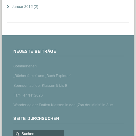
Januar 2012
(2)
NEUESTE BEITRÄGE
Sommerferien
„Büchertürme“ und „Buch Explorer“
Spendenlauf der Klassen 5 bis 9
Familienfest 2026
Wandertag der fünften Klassen in den „Zoo der Minis“ in Aue
SEITE DURCHSUCHEN