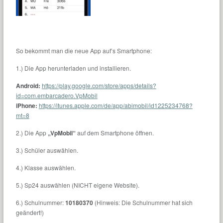
So bekommt man die neue App auf’s Smartphone:
1.) Die App herunterladen und installieren.
Android:
https://play.google.com/store/apps/details?
id=com.embarcadero.VpMobil
iPhone:
https://itunes.apple.com/de/app/abimobil/id1225234768?
mt=8
2.) Die App
„VpMobil“
auf dem Smartphone öffnen.
3.) Schüler auswählen.
4.) Klasse auswählen.
5.) Sp24 auswählen (NICHT eigene Website).
6.) Schulnummer:
10180370
(Hinweis: Die Schulnummer hat sich
geändert!)