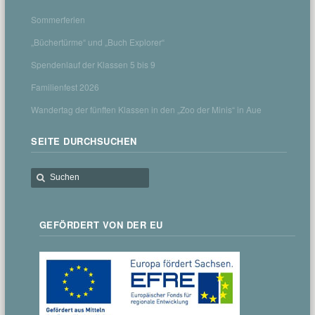
Sommerferien
„Büchertürme“ und „Buch Explorer“
Spendenlauf der Klassen 5 bis 9
Familienfest 2026
Wandertag der fünften Klassen in den „Zoo der Minis“ in Aue
SEITE DURCHSUCHEN
GEFÖRDERT VON DER EU