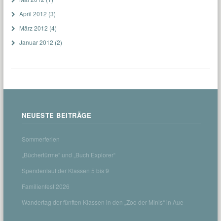
April 2012
(3)
März 2012
(4)
Januar 2012
(2)
NEUESTE BEITRÄGE
Sommerferien
„Büchertürme“ und „Buch Explorer“
Spendenlauf der Klassen 5 bis 9
Familienfest 2026
Wandertag der fünften Klassen in den „Zoo der Minis“ in Aue