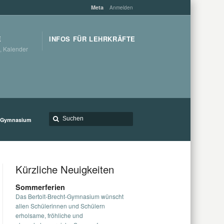
Meta
Anmelden
E
INFOS FÜR LEHRKRÄFTE
, Kalender
t-Gymnasium
Kürzliche Neuigkeiten
Sommerferien
Das Bertolt-Brecht-Gymnasium wünscht
allen Schülerinnen und Schülern
erholsame, fröhliche und